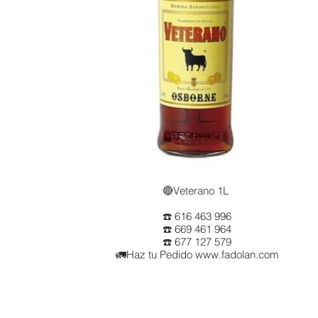
🔴Veterano 1L
☎️ 616 463 996
☎️ 669 461 964
☎️ 677 127 579
🚛Haz tu Pedido www.fadolan.com