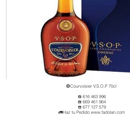
🔴Courvoisier V.S.O.P 70cl
☎️ 616 463 996
☎️ 669 461 964
☎️ 677 127 579
🚛Haz tu Pedido www.fadolan.com