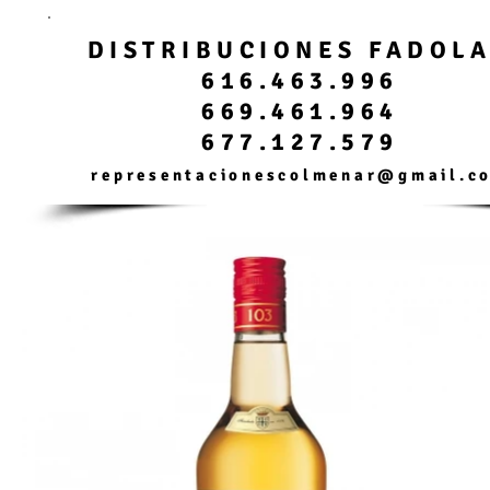
DISTRIBUCIONES FADOL
616.463.996
669.461.964
677.127.579
representacionescolmenar@gmail.c