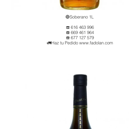
🔴Soberano 1L
☎️ 616 463 996
☎️ 669 461 964
☎️ 677 127 579
🚛Haz tu Pedido www.fadolan.com