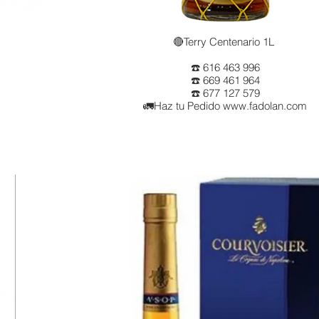
🔴Terry Centenario 1L
☎️ 616 463 996
☎️ 669 461 964
☎️ 677 127 579
🚛Haz tu Pedido www.fadolan.com