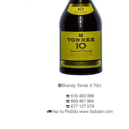
🔴Brandy Torres X 70cl
☎️ 616 463 996
☎️ 669 461 964
☎️ 677 127 579
🚛Haz tu Pedido www.fadolan.com