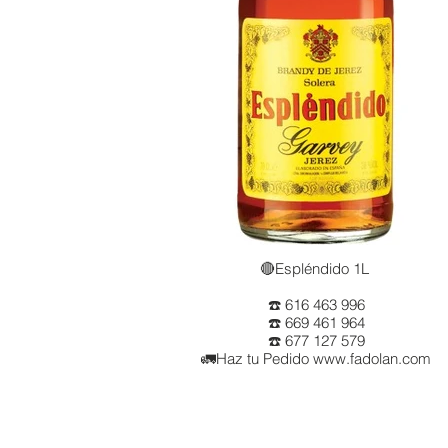
🔴Espléndido 1L
☎️ 616 463 996
☎️ 669 461 964
☎️ 677 127 579
🚛Haz tu Pedido www.fadolan.com