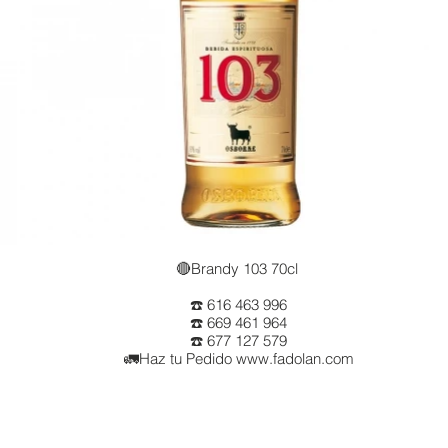
🔴Brandy 103 70cl
☎️ 616 463 996
☎️ 669 461 964
☎️ 677 127 579
🚛Haz tu Pedido www.fadolan.com