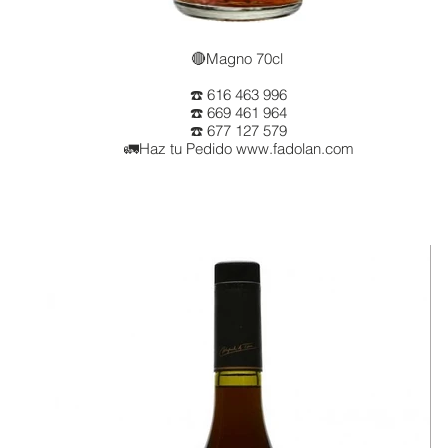
🔴Magno 70cl
☎️ 616 463 996
☎️ 669 461 964
☎️ 677 127 579
🚛Haz tu Pedido www.fadolan.com