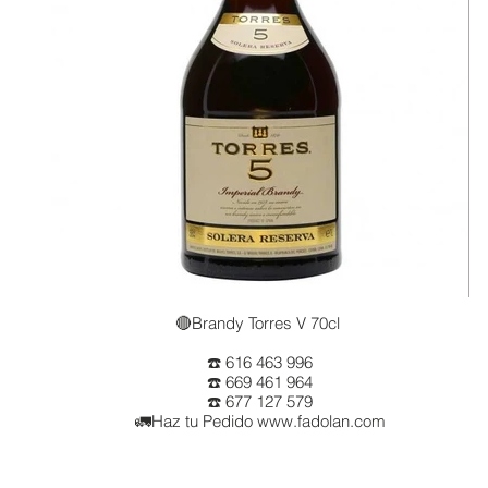
🔴Brandy Torres V 70cl
☎️ 616 463 996
☎️ 669 461 964
☎️ 677 127 579
🚛Haz tu Pedido www.fadolan.com